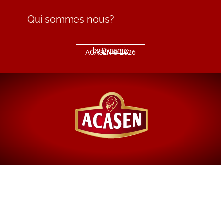
Qui sommes nous?
by
Dynamix
ACASEN © 2026