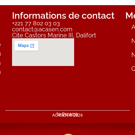
Informations de contact
Me
+221 77 802 03 03
A
contact@acasen.com
Cite Castors Marine III, Dalifort
N
e
u
N
s
Q
n
by
Dynamix
ACASEN © 2026