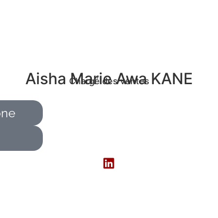
Aisha Marie Awa KANE
Chargé des ventes
one